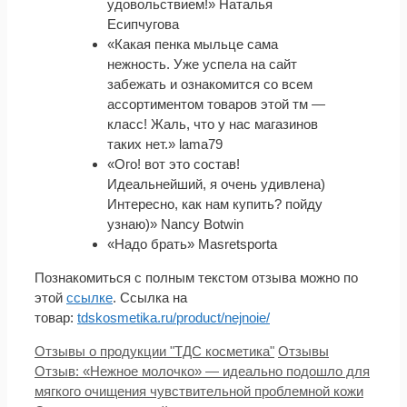
удовольствием!» Наталья
Есипчугова
«Какая пенка мыльце сама
нежность. Уже успела на сайт
забежать и ознакомится со всем
ассортиментом товаров этой тм —
класс! Жаль, что у нас магазинов
таких нет.» lama79
«Ого! вот это состав!
Идеальнейший, я очень удивлена)
Интересно, как нам купить? пойду
узнаю)» Nanсy Botwin
«Надо брать» Masretsporta
Познакомиться с полным текстом отзыва можно по
этой
ссылке
. Ссылка на
товар:
tdskosmetika.ru/product/nejnoie/
Рубрики
Метки
Отзывы о продукции "ТДС косметика"
Отзывы
Отзыв: «Нежное молочко» — идеально подошло для
мягкого очищения чувствительной проблемной кожи