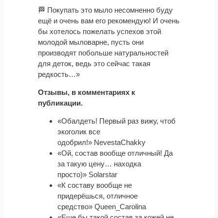
🏁 Покупать это мыло несомненно буду
ещё и очень вам его рекомендую! И очень
бы хотелось пожелать успехов этой
молодой мыловарне, пусть они
производят побольше натуральностей
для деток, ведь это сейчас такая
редкость…»
Отзывы, в комментариях к
публикации.
«Обалдеть! Первый раз вижу, чтоб
экоголик все
одобрил!» NevestaChakky
«Ой, состав вообще отличный! Да
за такую цену… находка
просто)» Solarstar
«К составу вообще не
придерёшься, отличное
средство» Queen_Carolina
«Еще бы такой состав за кожей не