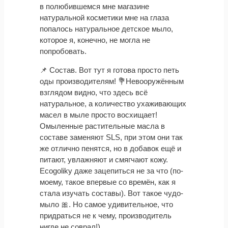
в полюбившемся мне магазине
натуральной косметики мне на глаза
попалось натуральное детское мыло,
которое я, конечно, не могла не
попробовать.
📌 Состав. Вот тут я готова просто петь
оды производителям! 💐Невооружённым
взглядом видно, что здесь всё
натуральное, а количество ухаживающих
масел в мыле просто восхищает!
Омыленные растительные масла в
составе заменяют SLS, при этом они так
же отлично пенятся, но в добавок ещё и
питают, увлажняют и смягчают кожу.
Ecogolikу даже зацепиться не за что (по-
моему, такое впервые со времён, как я
стала изучать составы). Вот такое чудо-
мыло 🎀. Но самое удивительное, что
придраться не к чему, производитель
нигде не соврал!)