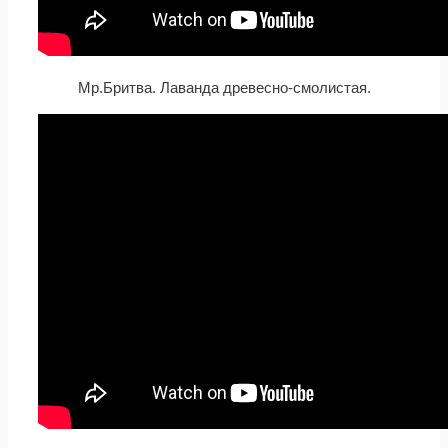
Мр.Бритва. Лаванда древесно-смолистая.